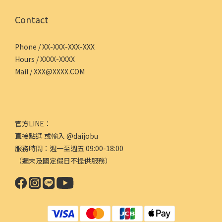
Contact
Phone / XX-XXX-XXX-XXX
Hours / XXXX-XXXX
Mail / XXX@XXXX.COM
官方LINE：
直接點選
或輸入 @daijobu
服務時間：週一至週五 09:00-18:00
（週末及國定假日不提供服務）