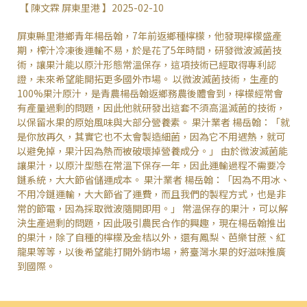
【 陳文霖 屏東里港 】2025-02-10
屏東縣里港鄉青年楊岳翰，7年前返鄉種檸檬，他發現檸檬盛產
期，榨汁冷凍後運輸不易，於是花了5年時間，研發微波滅菌技
術，讓果汁能以原汁形態常溫保存，這項技術已經取得專利認
證，未來希望能開拓更多國外市場。 以微波滅菌技術，生產的
100%果汁原汁，是青農楊岳翰返鄉務農後體會到，檸檬經常會
有產量過剩的問題，因此他就研發出這套不須高溫滅菌的技術，
以保留水果的原始風味與大部分營養素。 果汁業者 楊岳翰：「就
是你放再久，其實它也不太會製造細菌，因為它不用遇熱，就可
以避免掉，果汁因為熱而被破壞掉營養成分。」 由於微波滅菌能
讓果汁，以原汁型態在常溫下保存一年，因此運輸過程不需要冷
鏈系統，大大節省儲運成本。 果汁業者 楊岳翰：「因為不用冰、
不用冷鏈運輸，大大節省了運費，而且我們的製程方式，也是非
常的節電，因為採取微波隨開即用。」 常溫保存的果汁，可以解
決生產過剩的問題，因此吸引農民合作的興趣，現在楊岳翰推出
的果汁，除了自種的檸檬及金桔以外，還有鳳梨、芭樂甘蔗、紅
龍果等等，以後希望能打開外銷市場，將臺灣水果的好滋味推廣
到國際。