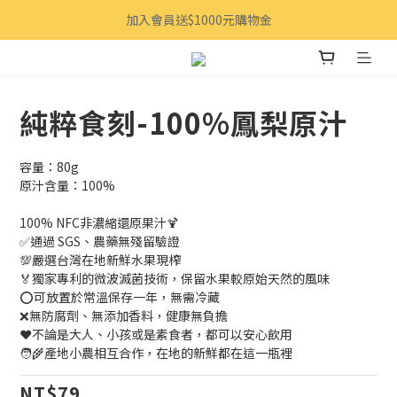
加入會員送$1000元購物金
純粹食刻-100%鳳梨原汁
容量：80g
原汁含量：100%
100% NFC非濃縮還原果汁🍹
✅通過 SGS、農藥無殘留驗證
💯嚴選台灣在地新鮮水果現榨
🏅獨家專利的微波滅菌技術，保留水果較原始天然的風味
⭕可放置於常溫保存一年，無需冷藏
❌無防腐劑、無添加香料，健康無負擔
❤️不論是大人、小孩或是素食者，都可以安心飲用
🧑‍🌾產地小農相互合作，在地的新鮮都在這一瓶裡
NT$79